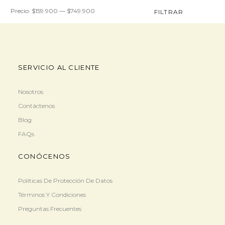
Precio
Precio
Precio:
$159.900
—
$749.900
FILTRAR
mínimo
máximo
SERVICIO AL CLIENTE
Nosotros
Contáctenos
Blog
FAQs
CONÓCENOS
Políticas De Protección De Datos
Términos Y Condiciones
Preguntas Frecuentes