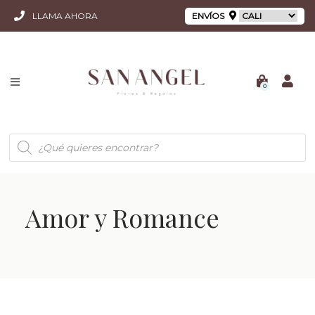
LLAMA AHORA
ENVÍOS
0
Búsqueda
de
productos
Amor y Romance