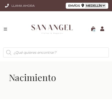
LLAMA AHORA
ENVÍOS
0
Búsqueda
de
productos
Nacimiento