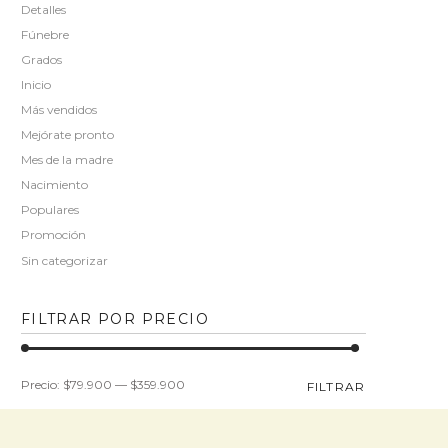
Detalles
Fúnebre
Grados
Inicio
Más vendidos
Mejórate pronto
Mes de la madre
Nacimiento
Populares
Promoción
Sin categorizar
FILTRAR POR PRECIO
Precio
Precio
Precio:
$79.900
—
$359.900
FILTRAR
mínimo
máximo