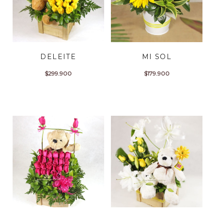
DELEITE
MI SOL
$
299.900
$
179.900