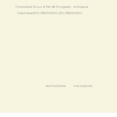
Transversal 32 sur # 31e-68 Envigado - Antioquia
- Colombia(574) 3189505120 (57) 3189505120
INSTAGRAM
FACEBOOK