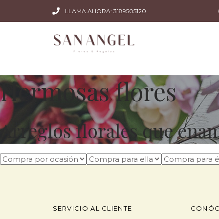
LLAMA AHORA: 3189505120
Hermosas flores
Arreglos florales que ena
SERVICIO AL CLIENTE
CONÓC