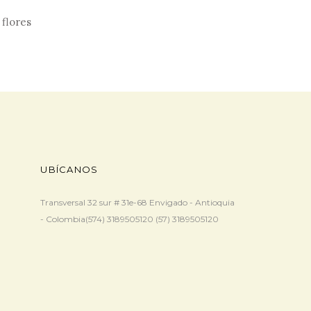
 flores
UBÍCANOS
Transversal 32 sur # 31e-68 Envigado - Antioquia
- Colombia(574) 3189505120 (57) 3189505120