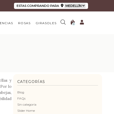
ESTAS COMPRANDO PARA
ENCIAS
ROSAS
GIRASOLES
0
llas y
CATEGORÍAS
 Por lo
bejas,
Blog
bilidad
FAQs
Sin categoría
Slider Home