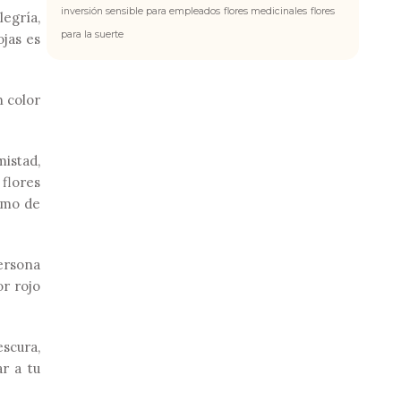
inversión sensible para empleados
flores medicinales
flores
legría,
para la suerte
ojas es
n color
mistad,
 flores
amo de
persona
or rojo
escura,
r a tu