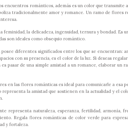
los encuentros románticos, además es un color que transmite a
imboliza tradicionalmente amor y romance. Un ramo de flores r
interesa.
a feminidad, la delicadeza, ingenuidad, ternura y bondad. Es u
adas son ideales como obsequio romántico.
s posee diferentes significados entre los que se encuentran: a
espacios con su presencia, es el color de la luz. Si deseas regalar
n es pasar de una simple amistad a un romance, elaborar un r
res en las flores románticas es ideal para comunicarle a esa 
 representa la amistad que sostienen en la actualidad y el col
n.
te representa naturaleza, esperanza, fertilidad, armonía, fr
miento. Regala flores románticas de color verde para expresa
ad y fortaleza.