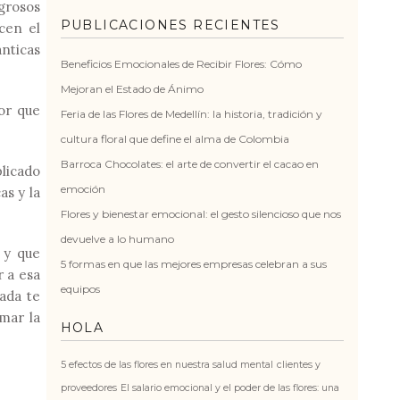
igrosos
PUBLICACIONES RECIENTES
cen el
ánticas
Beneficios Emocionales de Recibir Flores: Cómo
Mejoran el Estado de Ánimo
or que
Feria de las Flores de Medellín: la historia, tradición y
cultura floral que define el alma de Colombia
Barroca Chocolates: el arte de convertir el cacao en
licado
emoción
as y la
Flores y bienestar emocional: el gesto silencioso que nos
devuelve a lo humano
 y que
5 formas en que las mejores empresas celebran a sus
 a esa
equipos
ada te
mar la
HOLA
5 efectos de las flores en nuestra salud mental
clientes y
proveedores
El salario emocional y el poder de las flores: una