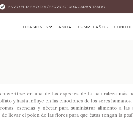
ENVÍO EL MISMO DÍA / SERVICIO 100% GARANTIZADO
OCASIONES
AMOR
CUMPLEAÑOS
CONDOL
convertirse en una de las especies de la naturaleza más be
l olfato y hasta influye en las emociones de los seres humanos.
aromas, esencias y néctar para suministrar alimento a las a
de llevar el polen de las flores para que éstas tengan la posi