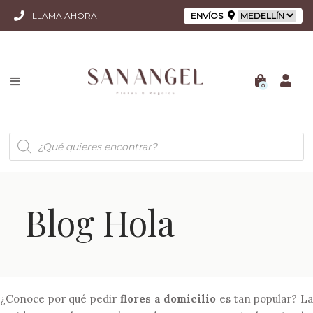
LLAMA AHORA
ENVÍOS
0
Búsqueda
de
productos
Blog Hola
¿Conoce por qué pedir
flores a domicilio
es tan popular? L