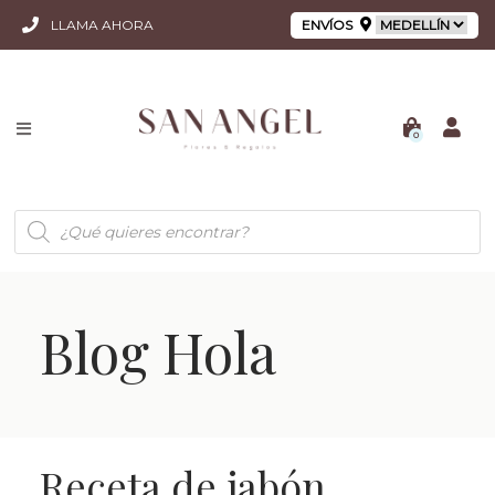
LLAMA AHORA
ENVÍOS
0
Búsqueda
de
productos
Blog Hola
Receta de jabón