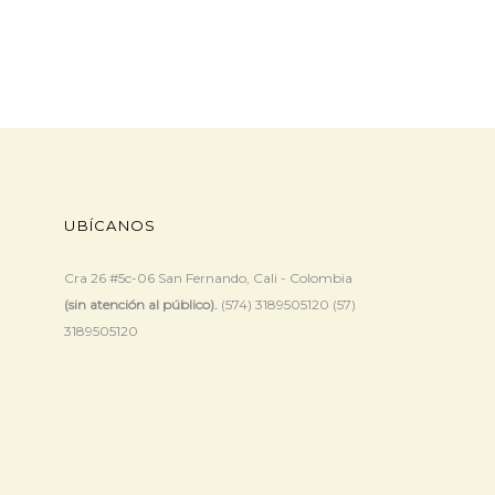
UBÍCANOS
Cra 26 #5c-06 San Fernando, Cali - Colombia
(sin atención al público).
(574) 3189505120 (57)
3189505120