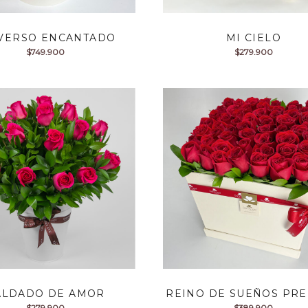
VERSO ENCANTADO
MI CIELO
$
749.900
$
279.900
ALDADO DE AMOR
REINO DE SUEÑOS PR
$
279.900
$
389.900