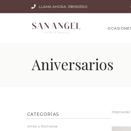
LLAMA AHORA: 3189505120
OCASIONE
Aniversarios
Mostrando 1
CATEGORÍAS
Amor y Romance