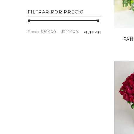
FILTRAR POR PRECIO
Precio
Precio
Precio:
$159.900
—
$749.900
FILTRAR
FAN
mínimo
máximo