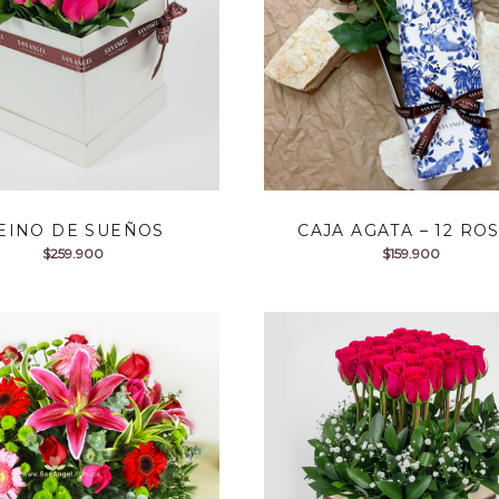
EINO DE SUEÑOS
CAJA AGATA – 12 RO
$
259.900
$
159.900