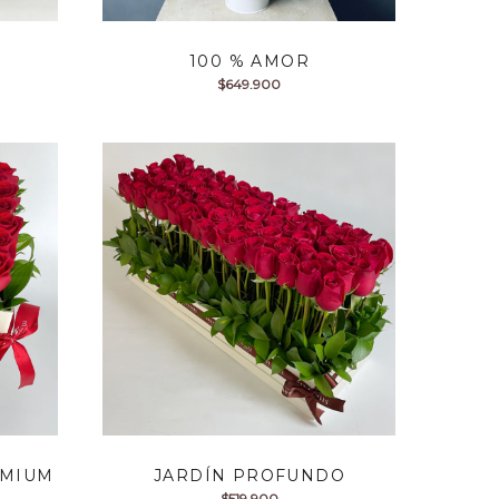
100 % AMOR
$
649.900
EMIUM
JARDÍN PROFUNDO
$
519.900