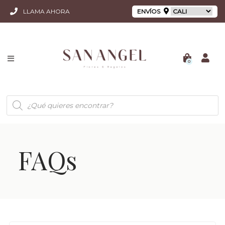
LLAMA AHORA
ENVÍOS
0
Búsqueda
de
productos
FAQs