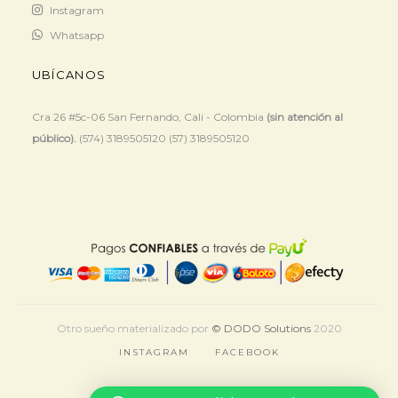
Instagram
Whatsapp
UBÍCANOS
Cra 26 #5c-06 San Fernando, Cali - Colombia
(sin atención al
público).
(574) 3189505120 (57) 3189505120
Otro sueño materializado por
© DODO Solutions
2020
INSTAGRAM
FACEBOOK